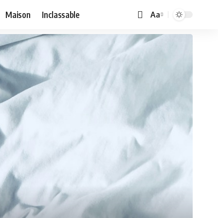
Maison
Inclassable
Aa
Font
Resizer