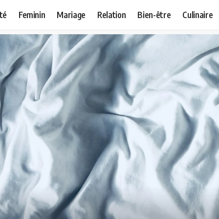
té
Feminin
Mariage
Relation
Bien-être
Culinaire