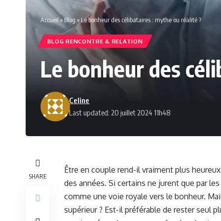
Accueil
»
Blog
»
Le bonheur des célibataires : mythe ou réalité ?
BLOG RENCONTRE & RELATION
Le bonheur des célib
Celine
Last updated: 20 juillet 2024 11h48
Être en couple rend-il vraiment plus heureux
SHARE
des années. Si certains ne jurent que par les 
comme une voie royale vers le bonheur. Mais 
supérieur ? Est-il préférable de rester seul 