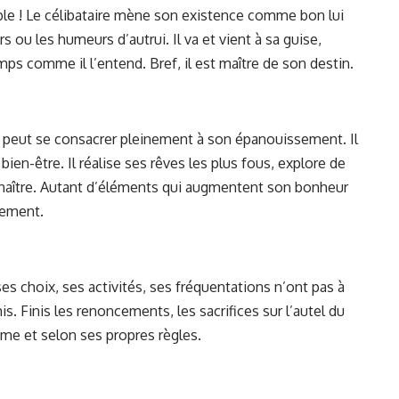
ple ! Le célibataire mène son existence comme bon lui
 ou les humeurs d’autrui. Il va et vient à sa guise,
mps comme il l’entend. Bref, il est maître de son destin.
ire peut se consacrer pleinement à son épanouissement. Il
 bien-être. Il réalise ses rêves les plus fous, explore de
naître. Autant d’éléments qui augmentent son bonheur
sement.
es choix, ses activités, ses fréquentations n’ont pas à
. Finis les renoncements, les sacrifices sur l’autel du
ême et selon ses propres règles.