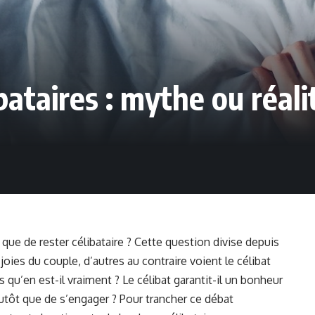
ataires : mythe ou réali
 que de rester célibataire ? Cette question divise depuis
joies du couple, d’autres au contraire voient le célibat
qu’en est-il vraiment ? Le célibat garantit-il un bonheur
plutôt que de s’engager ? Pour trancher ce débat