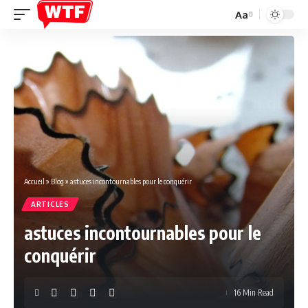
Aa
Font
Resizer
Accueil
»
Blog
»
astuces incontournables pour le conquérir
ARTICLES
astuces incontournables pour le
conquérir
16 Min Read